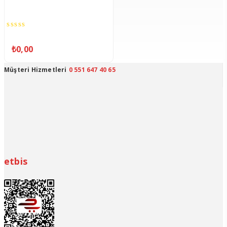
0
out
₺
0,00
of
5
Müşteri Hizmetleri
0 551 647 40 65
etbis