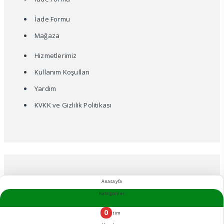
İade Formu
Mağaza
Hizmetlerimiz
Kullanım Koşulları
Yardım
KVKK ve Gizlilik Politikası
Anasayfa
Hizmetlerimiz
Kullanım Koşulları
Kategoriler
Yardım
KVKK ve Gizlilik Politikası
Tüm Hakları Saklıdır. © 2022 Çeyizim Elit - ceyizimelit.com
0
Sepetim