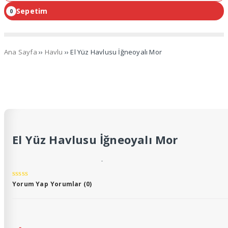
Sepetim
0
Ana Sayfa
››
Havlu
›› El Yüz Havlusu İğneoyalı Mor
El Yüz Havlusu İğneoyalı Mor
El Yüz Havlusu İğneoyalı – Pembe
50/70
Tek kenarı İğneoyalı tüm modellerimiz.
Yorum Yap
Yorumlar (0)
Tekli satılmaktadır.