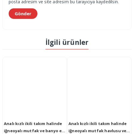
posta adresim ve site adresim bu tarayıcıya kaydedilsin.
İlgili ürünler
m halinde
Buket Çiçek Motifli El Yüz
İğneoyalı Papatya Taf
vlusu ve
Havlusu
Bambu Havlu Mavi