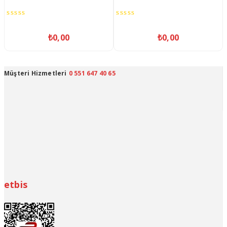
u
0
0
out
out
₺
0,00
₺
0,00
of
of
5
5
Müşteri Hizmetleri
0 551 647 40 65
etbis