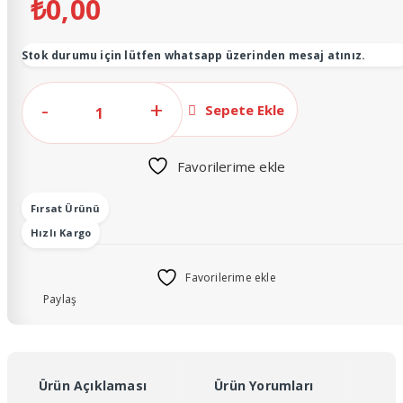
₺
0,00
Kurân kabı
Stok durumu için lütfen whatsapp üzerinden mesaj atınız.
4
Sepete Ekle
Parça
Bohça
Favorilerime ekle
Seti
-
Fırsat Ürünü
(Beyaz-
Hızlı Kargo
Mor)
adet
Favorilerime ekle
Paylaş
Ürün Açıklaması
Ürün Yorumları