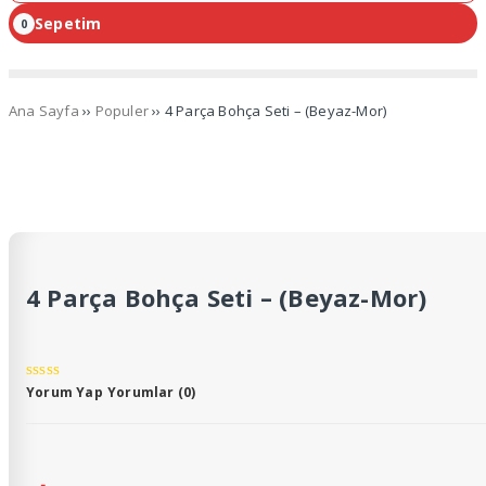
Sepetim
0
Ana Sayfa
››
Populer
›› 4 Parça Bohça Seti – (Beyaz-Mor)
4 Parça Bohça Seti – (Beyaz-Mor)
Bohça seti
Toplam 4 parça (Beyaz-Mor) – Kadife kumaş üzerine
Yorum Yap
Yorumlar (0)
kanaviçe nakış işlemeli
Bohça
Seccade
Havlu