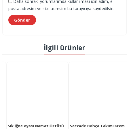
Daha sonraki yorumlarımda kullanılması için adım, e-
posta adresim ve site adresim bu tarayıcıya kaydedilsin.
İlgili ürünler
İğne oyası İnci tespih
0
out
₺
0,00
of
5
Seccade Bohça Takımı Krem