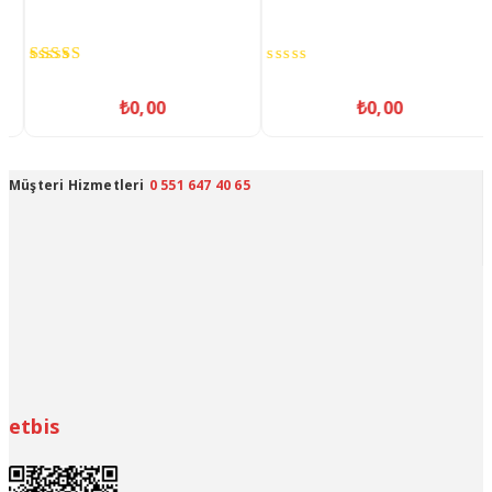
0
out
₺
0,00
of
5
Müşteri Hizmetleri
0 551 647 40 65
etbis